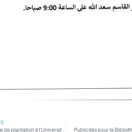
TE
Une campagne de plantation à l’Université de la Vallée sous le slogan « Université Propre et Verte »
Publicités pour la Biblio