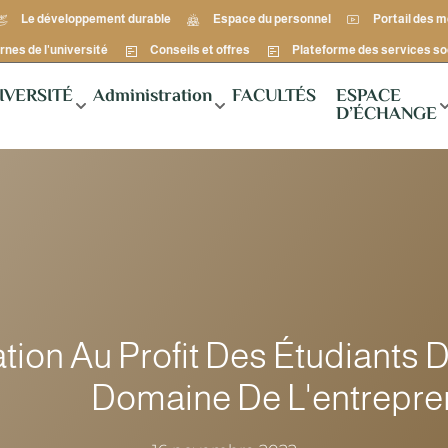
Le développement durable
Espace du personnel
Portail des 
rnes de l'université
Conseils et offres
Plateforme des services so
IVERSITÉ
Administration
FACULTÉS
ESPACE
D’ÉCHANGE
tion Au Profit Des Étudiants 
Domaine De L'entrepre