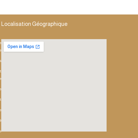
Localisation Géographique
e
e
s
t
e
e
t
e
é
s