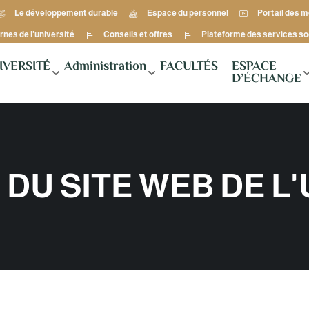
Le développement durable
Espace du personnel
Portail des 
rnes de l'université
Conseils et offres
Plateforme des services so
IVERSITÉ
Administration
FACULTÉS
ESPACE
D’ÉCHANGE
DU SITE WEB DE L