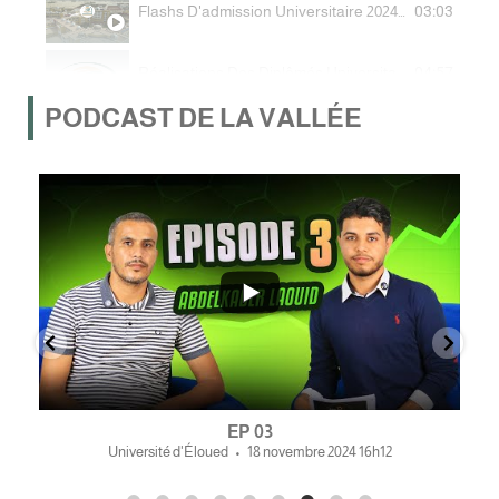
Flashs D'admission Universitaire 2024/2025 À L'Université De La Vallée
03:03
Réalisations Des Diplômés Universitaires ALUMNI
04:57
PODCAST DE LA VALLÉE
Réalisations Des Diplômés Universitaires ALUMNI
04:57
4
0
5
EP 03
Université d'Éloued
18 novembre 2024 16h12