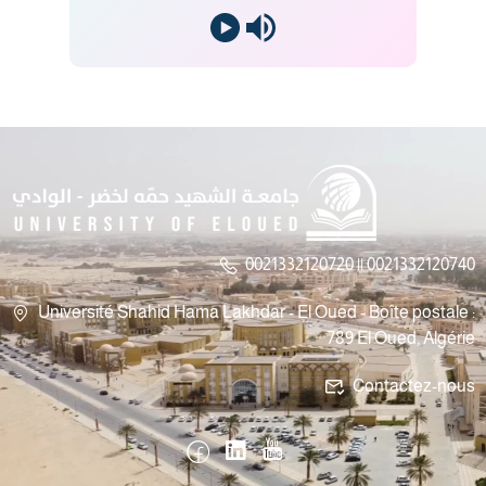
0021332120720 || 0021332120740
Université Shahid Hama Lakhdar - El Oued - Boîte postale :
789 El Oued, Algérie
Contactez-nous