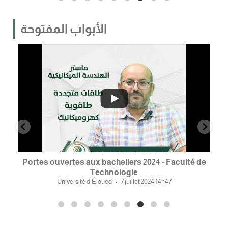
الأبواب المفتوحة
...
0
0
15
des
Portes ouvertes aux bacheliers 2024 - Faculté de
Po
Technologie
Université d'Éloued
7 juillet 2024 14h47