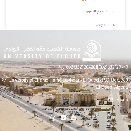
منصات دفع الحقوق
July 16, 2026
0021332120720 || 0021332120740
University of Shahid Hama Lakhdar - El Oued - P.O. Box: 789
El Oued, Algeria
call us