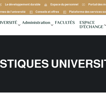
Le développement durable
Espace du personnel
Portail des 
rnes de l'université
Conseils et offres
Plateforme des services so
IVERSITÉ
Administration
FACULTÉS
ESPACE
D’ÉCHANGE
ISTIQUES UNIVERSI