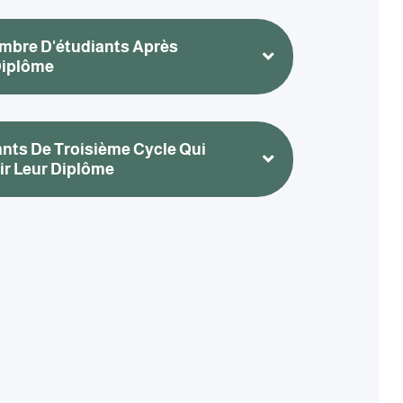
mbre D'étudiants Après
Diplôme
nts De Troisième Cycle Qui
ir Leur Diplôme