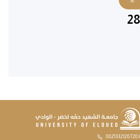
28
0021332120720 |