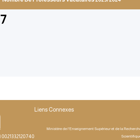
7
Liens Connexes
Ministère de l'Enseignement Supérieur et de la Recherch
| 0021332120740
Scientifiqu