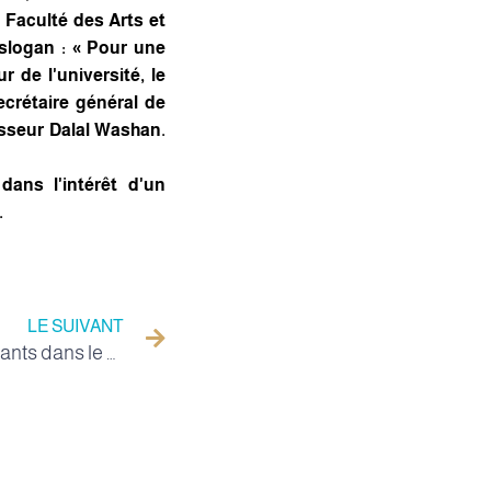
a Faculté des Arts et
 slogan : « Pour une
r de l'université, le
ecrétaire général de
esseur Dalal Washan.
ans l'intérêt d'un
.
LE SUIVANT
Formation au profit des étudiants dans le domaine de l'entrepreneuriat