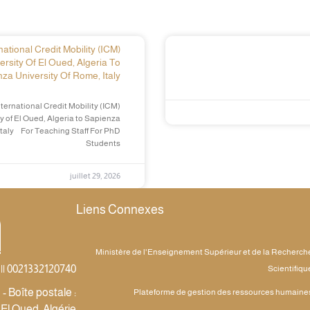
ational Credit Mobility (ICM)
ersity Of El Oued, Algeria To
za University Of Rome, Italy
ternational Credit Mobility (ICM)
y of El Oued, Algeria to Sapienza
Italy For Teaching Staff For PhD
Students
juillet 29, 2026
Liens Connexes
Ministère de l'Enseignement Supérieur et de la Recherch
|| 0021332120740
Scientifiqu
 Boîte postale :
Plateforme de gestion des ressources humaine
 El Oued, Algérie