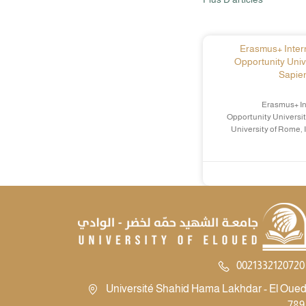
Erasmus+ Intern
Opportunity Univ
Sapien
Erasmus+ In
Opportunity Universit
University of Rome, 
0021332120720 
Université Shahid Hama Lakhdar - El Oued -
789