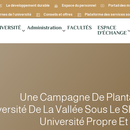
Le développement durable
Espace du personnel
Portail des 
rnes de l'université
Conseils et offres
Plateforme des services so
IVERSITÉ
Administration
FACULTÉS
ESPACE
D’ÉCHANGE
Une Campagne De Planta
versité De La Vallée Sous Le S
Université Propre Et 