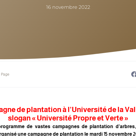
16 novembre 2022
e Page
ne de plantation à l’Université de la Val
slogan « Université Propre et Verte »
rogramme de vastes campagnes de plantation d'arbres, 
ganisé une campagne de plantation le mardi 15 novembre 20