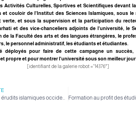
s Activités Culturelles, Sportives et Scientifiques devant l
et couloir de l'Institut des Sciences Islamiques, sous le
 verte, et sous la supervision et la participation du recteu
hati et des vice-chanceliers adjoints de l'université, le S
en de la Faculté des arts et des langues étrangères, le prof
s, le personnel administratif, les étudiants et étudiantes.
té déployés pour faire de cette campagne un succès, d
t propre et pour montrer l'université sous son meilleur jour
[identifiant de la galerie robot =”14376″]
TE
Les efforts des érudits islamiques occidentaux pour appliquer le texte coranique à la réalité lors d’un forum international à l’Université de la Vallée