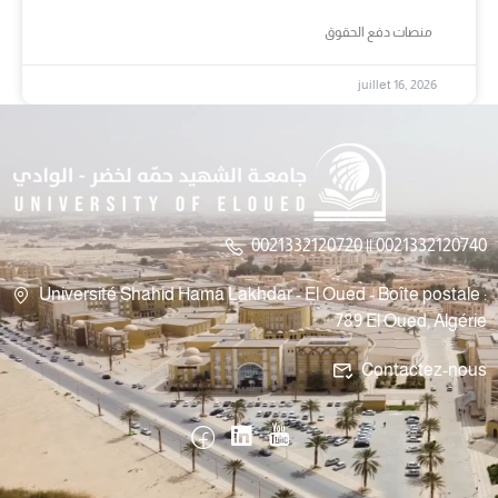
منصات دفع الحقوق
juillet 16, 2026
0021332120720 || 0021332120740
Université Shahid Hama Lakhdar - El Oued - Boîte postale :
789 El Oued, Algérie
Contactez-nous