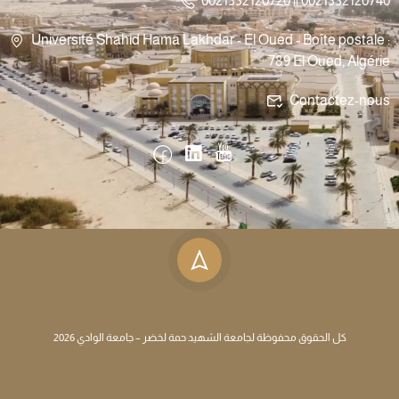
0021332120720 || 0021332120740
Université Shahid Hama Lakhdar - El Oued - Boîte postale :
789 El Oued, Algérie
Contactez-nous
كل الحقوق محفوظة لجامعة الشهيد حمة لخضر – جامعة الوادي 2026