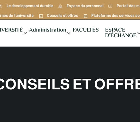
Le développement durable
Espace du personnel
Portail des 
rnes de l'université
Conseils et offres
Plateforme des services so
IVERSITÉ
Administration
FACULTÉS
ESPACE
D’ÉCHANGE
CONSEILS ET OFFR