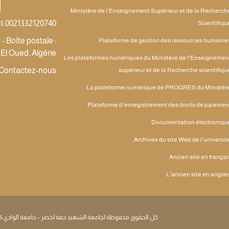
Ministère de l'Enseignement Supérieur et de la Recherch
|| 0021332120740
Scientifiqu
 Boîte postale :
Plateforme de gestion des ressources humaine
 El Oued, Algérie
Les plateformes numériques du Ministère de l'Enseignemen
Contactez-nous
supérieur et de la Recherche scientifiqu
La plateforme numérique de PROGRES du Ministèr
Plateforme d'enregistrement des droits de paiemen
Documentation électroniqu
Archives du site Web de l'universit
Ancien site en françai
L'ancien site en anglai
كل الحقوق محفوظة لجامعة الشهيد حمة لخضر – جامعة الوادي 2026