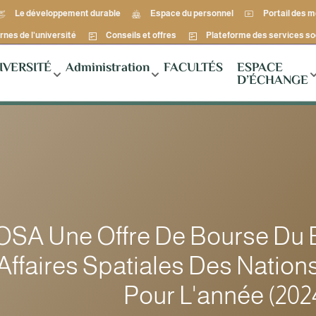
Le développement durable
Espace du personnel
Portail des 
rnes de l'université
Conseils et offres
Plateforme des services so
IVERSITÉ
Administration
FACULTÉS
ESPACE
D’ÉCHANGE
SA Une Offre De Bourse Du 
Affaires Spatiales Des Nation
Pour L'année (202