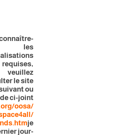
 connaître
les
alisations
requises,
veuillez
ter le site
suivant ou
de ci-joint :
.org/oosa/
space4all/
nds.htm
je
ernier jour