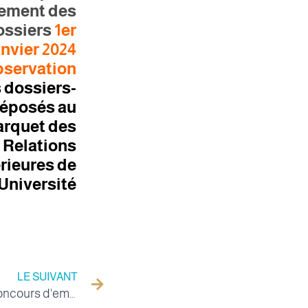
iement des
ossiers
1er
anvier 2024.
servation:
s dossiers
déposés au
arquet des
Relations
rieures de
'Université
LE SUIVANT
Résultats préliminaires du concours d'embauche d'administrateurs, de techniciens et d'agents de service