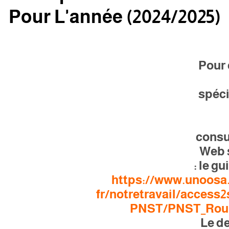
Pour L'année (2024/2025)
-Pour
spéci
consul
Web 
le gui
https://www.unoosa
fr/notretravail/access2
PNST/PNST_Rou
-Le d