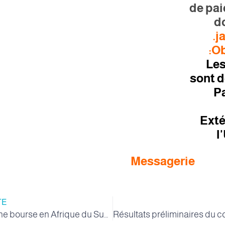
de pa
d
j
Ob
-Le
sont 
P
Exté
l
Messagerie
TE
UNISA Offrir une bourse en Afrique du Sud aux doctorants pour l'année (2024/2025)