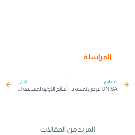
المراسلة
السابق
التالي
UNISA عرض لمنحة دراسية بجنوب أفريقيا لطلبة الدكتوراه لسنة (2025/2024)
النتائج الاولية لمسابقة التوظيف الاداريين والتقنيين و أعوان المصالح
المزيد من المقالات