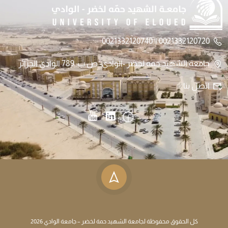
0021332120720 || 0021332120740
جامعة الشهيد حمه لخضر -الوادي- ص.ب: 789 الوادي الجزائر
اتصل بنا
كل الحقوق محفوظة لجامعة الشهيد حمة لخضر – جامعة الوادي 2026