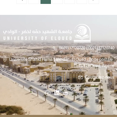
0021332120720 || 0021332120740
Université Shahid Hama Lakhdar - El Oued - Boîte postale :
789 El Oued, Algérie
Contactez-nous