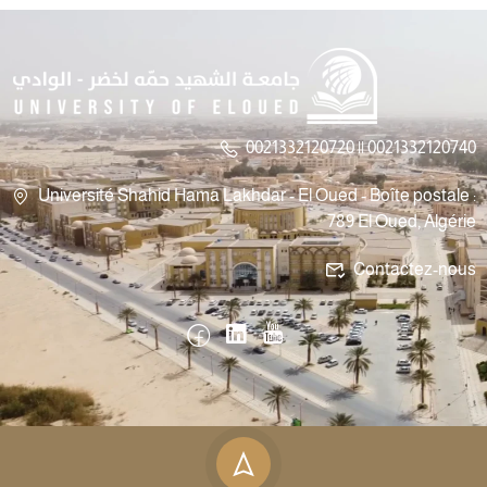
0021332120720 || 0021332120740
Université Shahid Hama Lakhdar - El Oued - Boîte postale :
789 El Oued, Algérie
Contactez-nous