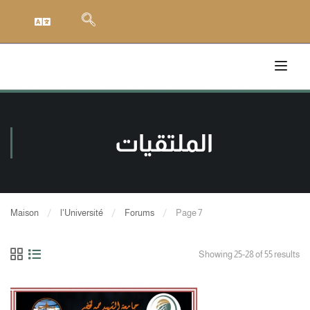
الملتقيات
Maison
l'Université
Forums
Page 7
Showing 25-28 of 55 results