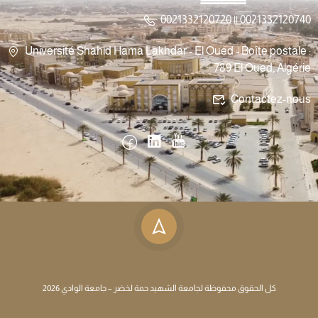
0021332120720 || 0021332120740
Université Shahid Hama Lakhdar - El Oued - Boîte postale :
789 El Oued, Algérie
Contactez-nous
كل الحقوق محفوظة لجامعة الشهيد حمة لخضر – جامعة الوادي 2026