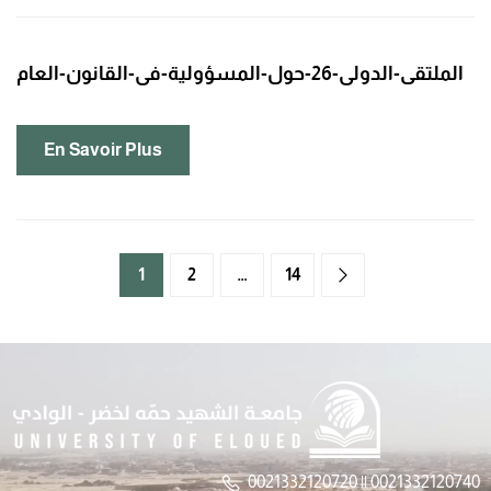
الملتقى-الدولي-26-حول-المسؤولية-في-القانون-العام
En Savoir Plus
1
2
…
14
0021332120720 || 0021332120740