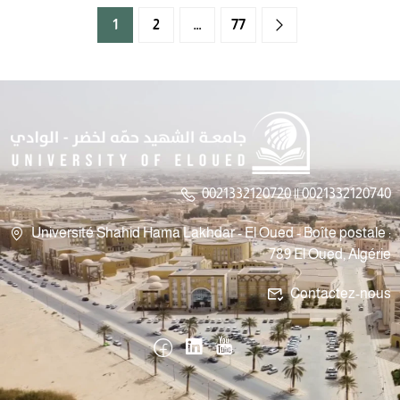
1
2
…
77
0021332120720 || 0021332120740
Université Shahid Hama Lakhdar - El Oued - Boîte postale :
789 El Oued, Algérie
Contactez-nous