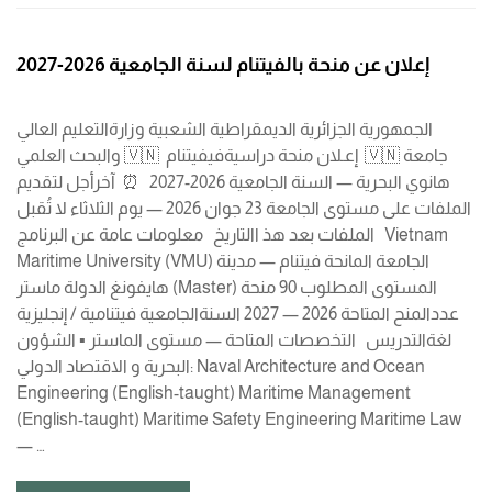
إعلان عن منحة بالفيتنام لسنة الجامعية 2026-2027
الجمهورية الجزائرية الديمقراطية الشعبية وزارةالتعليم العالي
والبحث العلمي 🇻🇳 إعـلان منحة دراسيةفيفيتنام 🇻🇳 جامعة
هانوي البحرية — السنة الجامعية 2026-2027 ⏰ آخرأجل لتقديم
الملفات على مستوى الجامعة 23 جوان 2026 — يوم الثلاثاء لا تُقبل
الملفات بعد هذ االتاريخ معلومات عامة عن البرنامج Vietnam
Maritime University (VMU) الجامعة المانحة فيتنام — مدينة
هايفونغ الدولة ماستر (Master) المستوى المطلوب 90 منحة
عددالمنح المتاحة 2026 — 2027 السنةالجامعية فيتنامية / إنجليزية
لغةالتدريس التخصصات المتاحة — مستوى الماستر ▪ الشؤون
البحرية و الاقتصاد الدولي: Naval Architecture and Ocean
Engineering (English-taught) Maritime Management
(English-taught) Maritime Safety Engineering Maritime Law
— …