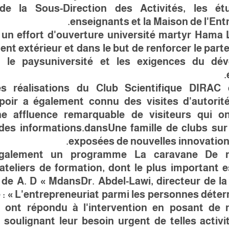
de la Sous-Direction des Activités, les étu
enseignants et la Maison de l'Ent
 un effort d'ouverture
université
martyr
Hama
t extérieur et dans le but de renforcer le parte
t le pays
université
et les exigences du dév
es réalisations du Club Scientifique DIRAC
oir a également connu des visites d'autorité
une affluence remarquable de visiteurs qui o
 des informations.
dans
Une famille de clubs su
exposées de nouvelles innovations
également un programme
La caravane
De n
ateliers de formation, dont le plus important e
 de A. D « M
dans
Dr. Abdel-Lawi, directeur de l
é : « L'entrepreneuriat parmi les personnes déte
ts ont répondu à l'intervention en posant de
 soulignant leur besoin urgent de telles activi