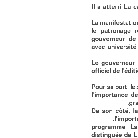
Il a atterri
La c
La manifestatio
le patronage r
gouverneur de 
avec
université
Le gouverneur d
officiel de l'édi
Pour sa part, le
l'importance d
gra
De son côté, l
l'import
programme
La
distinguée de L