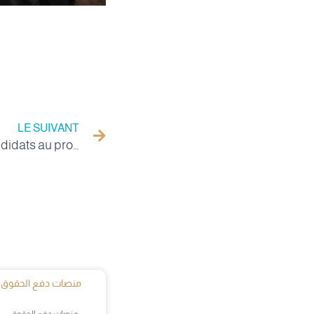
LE SUIVANT
Le classement initial des candidats au programme de perfectionnement de niveau à l'étranger 2023 pour la catégorie des administrateurs et techniciens
منصات دفع الحقوق
منصات دفع الحقوق