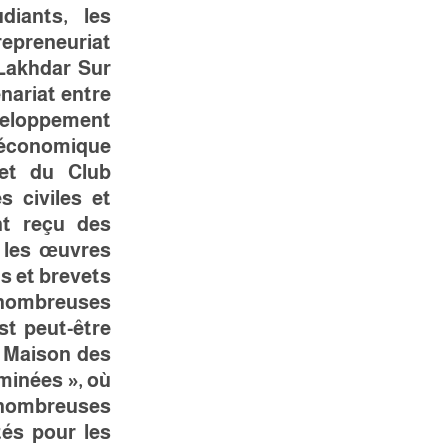
diants, les
repreneuriat.
Lakhdar
Sur
nariat entre
eloppement
économique.
 et du Club
s civiles et
nt reçu des
r les œuvres
 et brevets.
ombreuses
st peut-être
a Maison des
rminées », où
 nombreuses
tés pour les