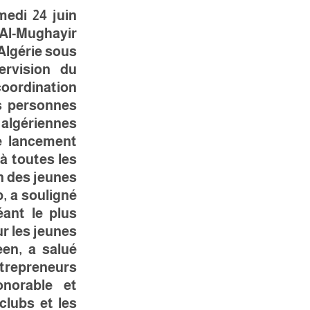
medi 24 juin
'Al-Mughayir.
Algérie sous
ervision du
oordination
s personnes
algériennes.
de lancement
 à toutes les
n des jeunes.
b, a souligné
ant le plus
 les jeunes.
en, a salué
ntrepreneurs.
norable et
clubs et les