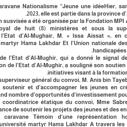
aravane
Nationalisme
“
Jeune
une idée
Hier, sa
2023, elle est partie dans la province d
n susvisée a été organisée par la Fondation MPI 
oyal de huit (8) ministères et sous la sup
l'Etat d'Al-Mughair, M. « Issa Aissat », en c
martyr
Hama
Lakhdar
Et l'Union nationale de
handicapées 
e l'Etat d'Al-Mughir, qui a donné le signal 
tion de l'Etat d'Al-Mughir, a souligné son soutien
initiatives visant à la formatio
 superviseur général du convoi, M. Anis bin Taye
e soutenir et d'accompagner les jeunes en cré
nd nombre d'opportunités d'investissement pour
a coordinatrice étatique du convoi, Mme Sabre
ance de soutenir les projets des jeunes et des e
 caravane
Témoin d'une représentation ho
université
martyr
Hama
Lakhdar
A travers les 