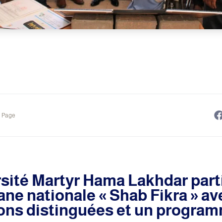
e Page
sité Martyr Hama Lakhdar parti
ane nationale « Shab Fikra » av
ons distinguées et un program