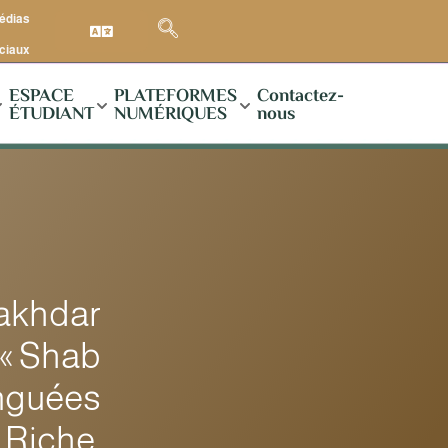
médias
ciaux
ESPACE
PLATEFORMES
Contactez-
ÉTUDIANT
NUMÉRIQUES
nous
Lakhdar
 « Shab
inguées
Riche.