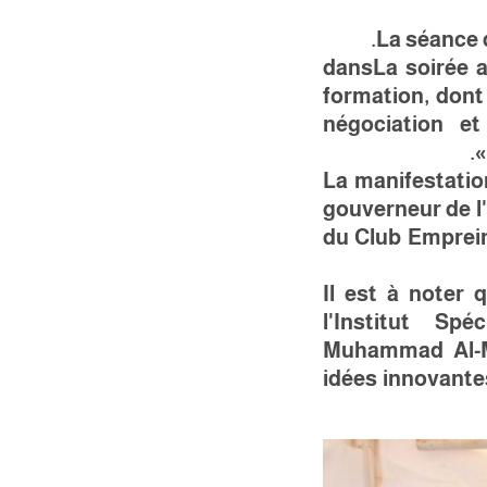
La séance 
dans
La soirée 
formation, dont
négociation e
La manifestatio
gouverneur de l
du Club Emprein
Il est à noter
l'Institut Spé
Muhammad Al-Mu
idées innovante