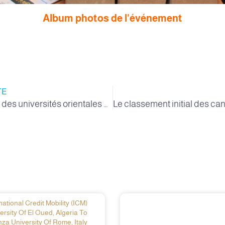
Album photos de l'événement
TE
Une rencontre des universités orientales pour préparer et diffuser l’enseignement en anglais pour la saison académique 2023/2024.
ational Credit Mobility (ICM)
ersity Of El Oued, Algeria To
za University Of Rome, Italy