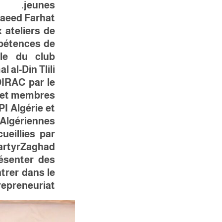
jeunes.
aeed Farhat.
 ateliers de
mpétences de
ble du club
-Din Tlili ».
DIRAC par le
s et membres
I Algérie et
Algériennes.
ueillies par
rtyr
Zaghad
ésenter des
trer dans le
epreneuriat.