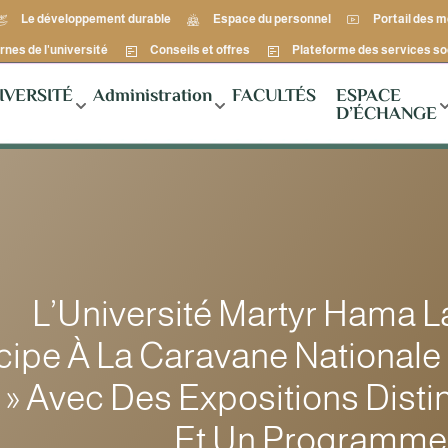
Le développement durable
Espace du personnel
Portail des 
rnes de l'université
Conseils et offres
Plateforme des services so
IVERSITÉ
Administration
FACULTÉS
ESPACE
D’ÉCHANGE
L’Université Martyr Hama 
icipe À La Caravane Nationale
a » Avec Des Expositions Dist
Et Un Programme 