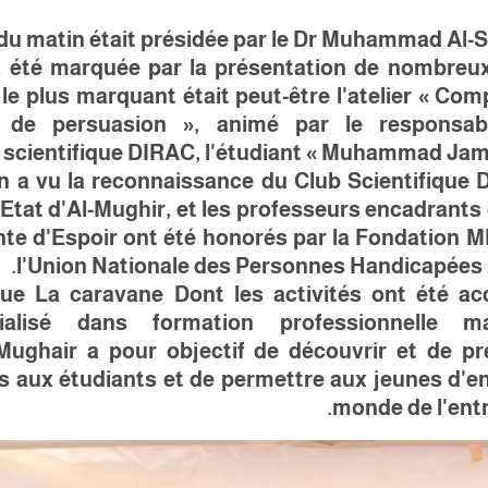
du matin était présidée par le Dr Muhammad Al-S
a été marquée par la présentation de nombreux
 le plus marquant était peut-être l'atelier « Co
t de persuasion », animé par le responsa
scientifique DIRAC, l'étudiant « Muhammad Jamal al
n a vu la reconnaissance du Club Scientifique 
'Etat d'Al-Mughir, et les professeurs encadrant
te d'Espoir ont été honorés par la Fondation MP
l'Union Nationale des Personnes Handicapées 
 que
La caravane
Dont les activités ont été acc
cialisé
dans
formation professionnelle
ma
ghair a pour objectif de découvrir et de pr
s aux étudiants et de permettre aux jeunes d'en
monde de l'entr