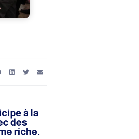
cipe à la
ec des
me riche.