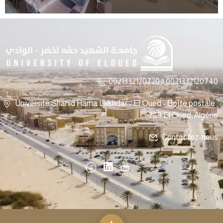
0021332120720 || 0021332120740
Université Shahid Hama Lakhdar - El Oued - Boîte postale :
789 El Oued, Algérie
Contactez-nous