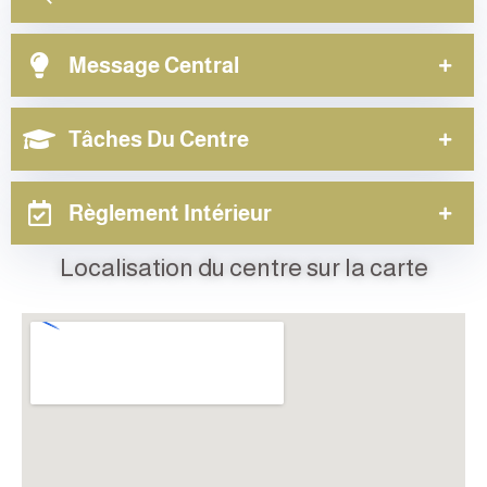
Sous-direction des moyens et de l'entretien
Centre d'Impression et d'Audiovisuel
Sous-direction des activités scientifiques, culturelles et sportives
Message Central
Centre d'enseignement intensif des langues
Lobby technologique
Tâches Du Centre
Règlement Intérieur
Localisation du centre sur la carte