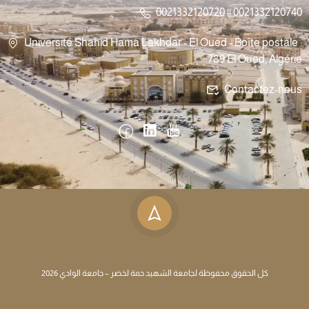
0021332120720 || 0021332120740
Université Shahid Hama Lakhdar - El Oued - Boîte postale :
789 El Oued, Algérie
Contactez-nous
كل الحقوق محفوظة لجامعة الشهيد حمة لخضر – جامعة الوادي 2026