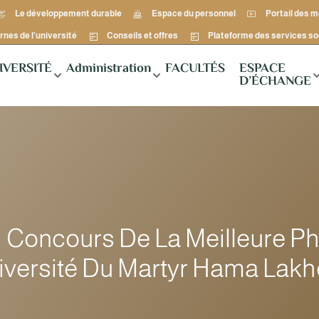
Le développement durable
Espace du personnel
Portail des 
rnes de l'université
Conseils et offres
Plateforme des services so
IVERSITÉ
Administration
FACULTÉS
ESPACE
D’ÉCHANGE
Concours De La Meilleure P
iversité Du Martyr Hama Lakhd