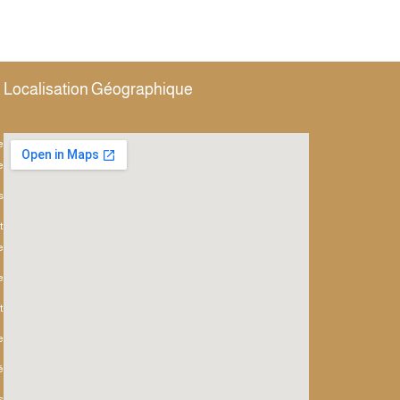
Localisation Géographique
e
e
s
t
e
e
t
e
é
s