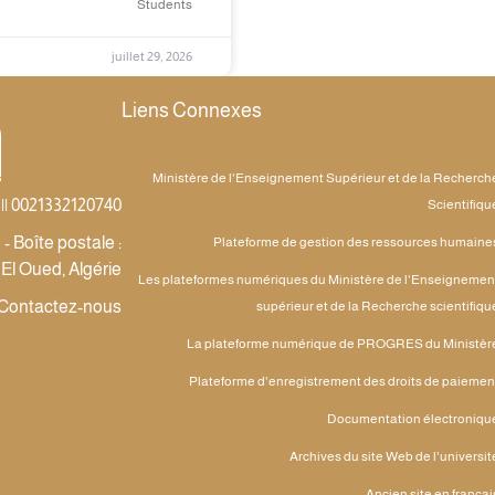
Students
juillet 29, 2026
Liens Connexes
Ministère de l'Enseignement Supérieur et de la Recherch
|| 0021332120740
Scientifiqu
 Boîte postale :
Plateforme de gestion des ressources humaine
 El Oued, Algérie
Les plateformes numériques du Ministère de l'Enseignemen
Contactez-nous
supérieur et de la Recherche scientifiqu
La plateforme numérique de PROGRES du Ministèr
Plateforme d'enregistrement des droits de paiemen
Documentation électroniqu
Archives du site Web de l'universit
Ancien site en françai