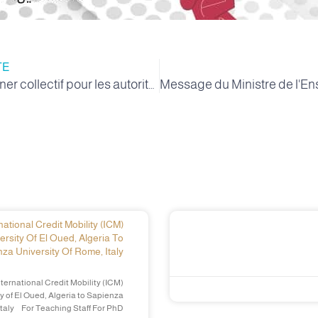
TE
Un petit-déjeuner collectif pour les autorités locales avec les étudiants de Valley University
ational Credit Mobility (ICM)
ersity Of El Oued, Algeria To
za University Of Rome, Italy
ternational Credit Mobility (ICM)
y of El Oued, Algeria to Sapienza
Italy For Teaching Staff For PhD