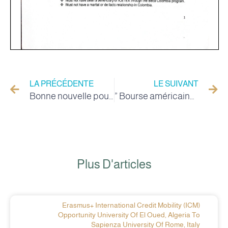
LA PRÉCÉDENTE
LE SUIVANT
Bonne nouvelle pour les habitants des wilayas d'El-oued et d'El M'Ghair : une annexe de l'École Normale Supérieure avec 800 postes pour les trois cycles à l'Université d'El-oued
” Bourse américaine ” Fulbright – Foreign Students
Plus D'articles
Erasmus+ International Credit Mobility (ICM)
Opportunity University Of El Oued, Algeria To
Sapienza University Of Rome, Italy