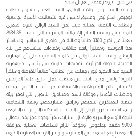
في خلق الثروة ومصادر تمويل بديلة.
وقدم السيد والي ولاية الوادي، السيد العربي بهلول خطاب
توجيهي استراتيجي وعميق لامس فيه انشغالات الأسرة الجامعية
وتطلعات التنمية المحلية حيث ثمن السيد الوالي التنوع العمري
للمتخرجين ونسبة النجاح الإجمالية المشرفة التي بلغت 84.88%،
معلناً عن تخرج 8380 طالباً وطالبة في طوري الليسانس والماستر
هذا الموسم، ومعتبراً إياهم طاقات وكفاءات ستساهم في بناء
الوطن. وشدد السيد الوالي في كلمته التحفيزية على أن المقاربة
الجديدة للدولة الجزائرية بتوجيهات حازمة من رئيس الجمهورية
السيد عبد المجيد تبون جعلت من الطالب “صانعاً للفرصة ومبتكراً
للثروة” وليس مجرد باحث عن منصب عمل إداري، داعياً الخريجين
لاقتحام عالم المقاولاتية والاستفادة من آليات الدعم المتاحة
وحاضنات الأعمال ووكالة ناسدا وصناديق التمويل التي توفر بيئة
خصبة للمبتكرين تحميهم وترافق مشاريعهم. وبلغة الشفافية
والمكاشفة، تطرق الوالي إلى التحديات الهيكلية التي تواجه الجامعة
نتيجة التوسع السريع والإقبال المتزايد، مقراً بوجود عجز يقدر بحوالي
9000 مقعد بيداغوجي، ومؤكداً التزام السلطات المحلية بمرافقة
الجامعة لرفع التجميد عن المشاريع وتوفير الأوعية العقارية اللازمة