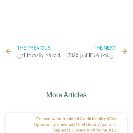
THE PREVIOUS
THE NEXT
إنجاز علمي تاريخي للجزائر: جامعة الشهيد حمه لخضر الوادي ضمن أفضل 300 جامعة عالمياً في تصنيف “التايمز 2026”
جامعة الشهيد حمه لخضر الوادي تشارك في الملتقى الحضوري الثامن للجامعات الحدودية (5+5) بمدينة القيروان بتونس.. والبروفيسور عمر فرحاتي يستعرض ريادة الجزائر واستراتيجيه وزارة التعليم العالي الجزائريه في “الإدارة الرقمية والذكاء الاصطناعي”
More Articles
Erasmus+ International Credit Mobility (ICM)
Opportunity University Of El Oued, Algeria To
Sapienza University Of Rome, Italy