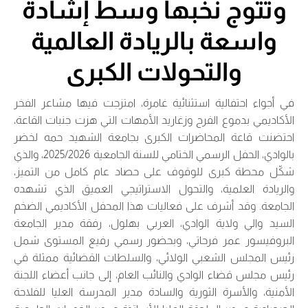
وتتوج نخبها وسط إشادة
واسعة بالريادة العالمية
والتحولات الكبرى
في أجواء احتفالية استثنائية غامرة، امتزجت فيها مشاعر الفخر
الأكاديمي بدموع الفرح وزغاريد الأمهات التي هزت جنبات القاعة،
احتضنت قاعة المحاضرات الكبرى بجامعة الشهيد حمه لخضر
بالوادي، الحفل الرسمي الختامي للسنة الجامعية 2025/2026، والذي
شكّل محطة كبرى للوقوف على حصاد عام كامل من التميز،
والريادة العلمية، والتحول الاستراتيجي العميق الذي تشهده
الجامعة. وقد أشرف على فعاليات هذا المحفل الأكاديمي الضخم
السيد والي ولاية الوادي، العربي بهلول، رفقة مدير الجامعة
البروفيسور عمر فرحاتي، وبحضور رسمي رفيع المستوى شمل
رئيس المجلس الشعبي الولائي، والسلطات القضائية ممثلة في
رئيس مجلس قضاء الوادي والنائب العام، إلى جانب أعضاء اللجنة
الأمنية، والأسرة الثورية والسادة مدير المدرسة العليا للفلاحة