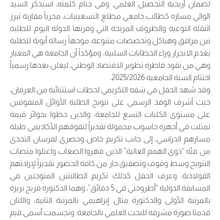
لضمان أريحية التحصيل العلمي. وفي ختام كلمته، استذكر السيد
الوالي مساره كطالب جامعي مطلع التسعينيات، مجرياً مقارنة تبرز
النقلة النوعية والظروف المريحة التي وفرتها الدولة اليوم للطلبة
من مرافق وهياكل وتخصصات متنوعة، موجهاً رسالة أبوية للطلبة
بعدم الانجرار وراء الخطابات السلبية، ومؤكداً أن الجامعة هي المعيار
وهي من تقود قاطرة تطوير الاقتصاد الوطني، ليعلن بعدها رسمياً
اختتام السنة الجامعية 2025/2026.
وقد شهد الحفل في شقه التكريمي لحظات استثنائية من العرفان،
حيث أشرف الوفد الرسمي على تتويج الطلبة الأوائل المتفوقين
على مستوى الكليات التسع للجامعة، والذين حظوا بجوائز قيمة
تمثلت في أجهزة حاسوب محمولة تقديراً لتفوقهم الأكاديمي طيلة
مسارهم الدراسي، إلى جانب تكريم خاص وحصري لفرسان التحدي
من فئة “ذوي الهمم العالية” الذين قهروا الصعاب واعتلوا منصات
التتويج وسط وقوف وتصفيق حار من كافة الحضور تقديراً لإرادتهم
الفولاذية. وعرف الحفل كذلك تكريم الطالبتين المتوجتين في
المسابقة الدولية “أطروحتي في 5 دقائق”، وهما الدكتورة فريح بريزة
بالمرتبة الأولى والدكتورة منال إبراهيمي بالمرتبة الثانية، واللتان
قدمتا صورة مشرفة للبحث العلمي بالجامعة. وتجسمت أسمى قيم