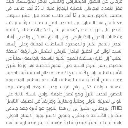
فرحاتي عن التطور الديمغرافي والعلمي الباهر للمؤسسة، حيث
قفز التعداد الإجمالي للطلبة ليتجاوز عتبة الـ 25 ألف طالب في
مختلف الأطوار، مقارنة بـ 12 ألف طالب فقط قبل عشر سنوات،
معلناً في هذا السياق عن التحضير لفتح تخصصات رائدة تواكب
العصر على غرار تخصص “مهندس في الذكاء الاصطناعي” لتلبية
متطلبات التحول التكنولوجي. وفي الشق الهيكلي والطبي، أشاد
المدير بالدعم الكبير واللامحدود للسلطات المحلية وعلى رأسها
السيد الوالي في تحقيق الإنجاز التاريخي المتمثل في ترقية “ملحقة
الطب” إلى كلية مستقلة لتصبح الكلية التاسعة بالجامعة، معلناً عن
تخصيص مقر المركز الشبه طبي القديم كحاضنة لها، وزافاً بشرى
للأسرة الطبية بإيداع 9 مشاريع لاعتماد مصالح استشفائية جامعية،
مما سيفتح آفاقاً واسعة لتوظيف الأساتذة وتطوير المنظومة
الصحية بالولاية ككل. ولم يفوت مدير الجامعة الفرصة ليزف
للحضور الحدث الأبرز، وهو تصدر جامعة الوادي للسنة الثانية على
التوالي للمرتبة الأولى وطنياً، ومغاربياً، وإفريقياً في تصنيف “التايمز”
(THE) البريطاني، مشيراً إلى أن هذا التتويج هو ثمرة جهد جماعي
متكامل للأساتذة والباحثين، وتتويج لاستراتيجية الانفتاح الدولي،
واقتحام عالم المقاولاتية بإنشاء 3 مؤسسات فرعية تجارية تساهم