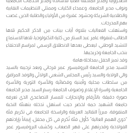
الصحراوية ومدير الملحقة العليا للأساتذة ومدير الخدمات الجامعية
ونواب مدير الجامعة، وعمداء الكليات وممثلي التنظيمات النقابية
والطلابية الشريكة وحشود غفيرة من الأولياء والطلبة الذين غصت
بهم المدرجات.
واستهلت الفعاليات بتلاوة آيات بينات من الذكر الحكيم تلاها
الطالب قنفواه عامر عبد الستار من كلية التكنولوجيا، تلاها الاستماع
للنشيد الوطني، ليعطى بعدها الانطلاق الرسمي لمراسم الاحتفاء
بنخب الجامعة وخريجيها.
وقد تميز الحفل بمداخلة هامة
للسيد مدير الجامعة البروفيسور عمر فرحاتي وبعد ترحيبه بالسيد
والي الولاية والسيد رئيس المجلس الشعبي الولائي والوفد المرافق
من سلطات محلية وأمنية وقضائية والأسرة الثورية والأسرة
الجامعية واسرة الإعلام وضيوف الجامعة رسم السيد مدير الجامعة
صورة دقيقة بالأرقام والإنجازات للمسار التصاعدي الذي تعرفه
جامعة الشهيد حمه لخضر حيث استهل تدخله بتهنئة النخبة
المتفوقة، مبرزاً التقاليد العريقة والراسخة للجامعة في تكريم فئة
“ذوي الهمم العالية” كأول فئة تُكرم في كل محفل، إيماناً بإرادتهم
الفولاذية وقدرتهم على قهر الصعاب. وكشف البروفيسور عمر