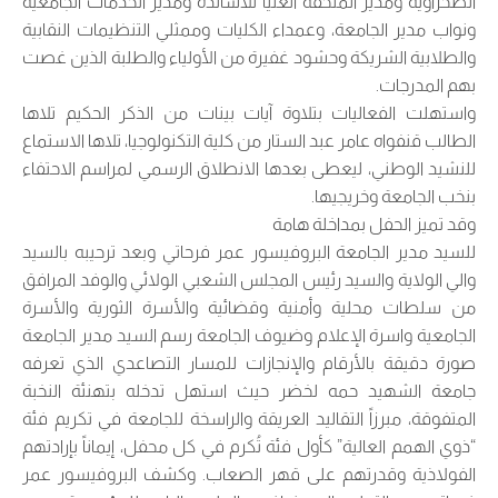
الصحراوية ومدير الملحقة العليا للأساتذة ومدير الخدمات الجامعية
ونواب مدير الجامعة، وعمداء الكليات وممثلي التنظيمات النقابية
والطلابية الشريكة وحشود غفيرة من الأولياء والطلبة الذين غصت
بهم المدرجات.
واستهلت الفعاليات بتلاوة آيات بينات من الذكر الحكيم تلاها
الطالب قنفواه عامر عبد الستار من كلية التكنولوجيا، تلاها الاستماع
للنشيد الوطني، ليعطى بعدها الانطلاق الرسمي لمراسم الاحتفاء
بنخب الجامعة وخريجيها.
وقد تميز الحفل بمداخلة هامة
للسيد مدير الجامعة البروفيسور عمر فرحاتي وبعد ترحيبه بالسيد
والي الولاية والسيد رئيس المجلس الشعبي الولائي والوفد المرافق
من سلطات محلية وأمنية وقضائية والأسرة الثورية والأسرة
الجامعية واسرة الإعلام وضيوف الجامعة رسم السيد مدير الجامعة
صورة دقيقة بالأرقام والإنجازات للمسار التصاعدي الذي تعرفه
جامعة الشهيد حمه لخضر حيث استهل تدخله بتهنئة النخبة
المتفوقة، مبرزاً التقاليد العريقة والراسخة للجامعة في تكريم فئة
“ذوي الهمم العالية” كأول فئة تُكرم في كل محفل، إيماناً بإرادتهم
الفولاذية وقدرتهم على قهر الصعاب. وكشف البروفيسور عمر