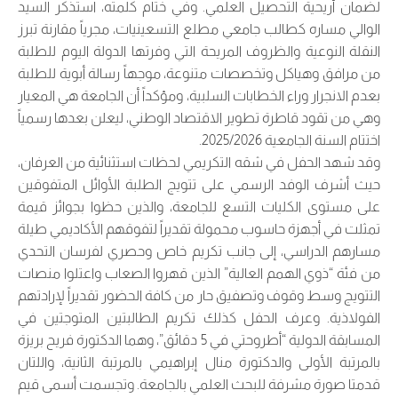
لضمان أريحية التحصيل العلمي. وفي ختام كلمته، استذكر السيد
الوالي مساره كطالب جامعي مطلع التسعينيات، مجرياً مقارنة تبرز
النقلة النوعية والظروف المريحة التي وفرتها الدولة اليوم للطلبة
من مرافق وهياكل وتخصصات متنوعة، موجهاً رسالة أبوية للطلبة
بعدم الانجرار وراء الخطابات السلبية، ومؤكداً أن الجامعة هي المعيار
وهي من تقود قاطرة تطوير الاقتصاد الوطني، ليعلن بعدها رسمياً
اختتام السنة الجامعية 2025/2026.
وقد شهد الحفل في شقه التكريمي لحظات استثنائية من العرفان،
حيث أشرف الوفد الرسمي على تتويج الطلبة الأوائل المتفوقين
على مستوى الكليات التسع للجامعة، والذين حظوا بجوائز قيمة
تمثلت في أجهزة حاسوب محمولة تقديراً لتفوقهم الأكاديمي طيلة
مسارهم الدراسي، إلى جانب تكريم خاص وحصري لفرسان التحدي
من فئة “ذوي الهمم العالية” الذين قهروا الصعاب واعتلوا منصات
التتويج وسط وقوف وتصفيق حار من كافة الحضور تقديراً لإرادتهم
الفولاذية. وعرف الحفل كذلك تكريم الطالبتين المتوجتين في
المسابقة الدولية “أطروحتي في 5 دقائق”، وهما الدكتورة فريح بريزة
بالمرتبة الأولى والدكتورة منال إبراهيمي بالمرتبة الثانية، واللتان
قدمتا صورة مشرفة للبحث العلمي بالجامعة. وتجسمت أسمى قيم