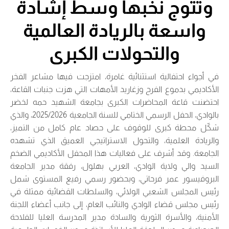
وتتوج نخبها وسط إشادة
واسعة بالريادة العالمية
والتحولات الكبرى
في أجواء احتفالية استثنائية غامرة، امتزجت فيها مشاعر الفخر
الأكاديمي بدموع الفرح وزغاريد الأمهات التي هزت جنبات القاعة،
احتضنت قاعة المحاضرات الكبرى بجامعة الشهيد حمه لخضر
بالوادي، الحفل الرسمي الختامي للسنة الجامعية 2025/2026، والذي
شكّل محطة كبرى للوقوف على حصاد عام كامل من التميز،
والريادة العلمية، والتحول الاستراتيجي العميق الذي تشهده
الجامعة. وقد أشرف على فعاليات هذا المحفل الأكاديمي الضخم
السيد والي ولاية الوادي، العربي بهلول، رفقة مدير الجامعة
البروفيسور عمر فرحاتي، وبحضور رسمي رفيع المستوى شمل
رئيس المجلس الشعبي الولائي، والسلطات القضائية ممثلة في
رئيس مجلس قضاء الوادي والنائب العام، إلى جانب أعضاء اللجنة
الأمنية، والأسرة الثورية والسادة مدير المدرسة العليا للفلاحة