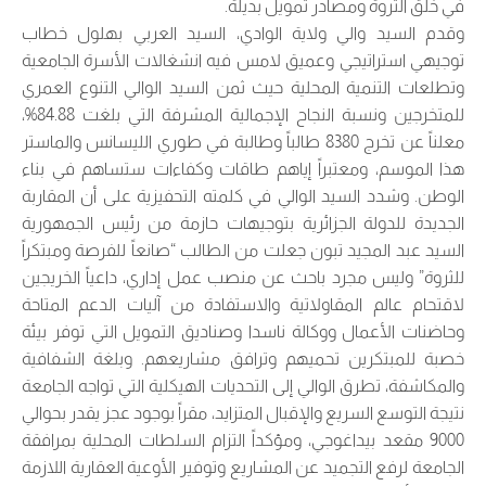
في خلق الثروة ومصادر تمويل بديلة.
وقدم السيد والي ولاية الوادي، السيد العربي بهلول خطاب
توجيهي استراتيجي وعميق لامس فيه انشغالات الأسرة الجامعية
وتطلعات التنمية المحلية حيث ثمن السيد الوالي التنوع العمري
للمتخرجين ونسبة النجاح الإجمالية المشرفة التي بلغت 84.88%،
معلناً عن تخرج 8380 طالباً وطالبة في طوري الليسانس والماستر
هذا الموسم، ومعتبراً إياهم طاقات وكفاءات ستساهم في بناء
الوطن. وشدد السيد الوالي في كلمته التحفيزية على أن المقاربة
الجديدة للدولة الجزائرية بتوجيهات حازمة من رئيس الجمهورية
السيد عبد المجيد تبون جعلت من الطالب “صانعاً للفرصة ومبتكراً
للثروة” وليس مجرد باحث عن منصب عمل إداري، داعياً الخريجين
لاقتحام عالم المقاولاتية والاستفادة من آليات الدعم المتاحة
وحاضنات الأعمال ووكالة ناسدا وصناديق التمويل التي توفر بيئة
خصبة للمبتكرين تحميهم وترافق مشاريعهم. وبلغة الشفافية
والمكاشفة، تطرق الوالي إلى التحديات الهيكلية التي تواجه الجامعة
نتيجة التوسع السريع والإقبال المتزايد، مقراً بوجود عجز يقدر بحوالي
9000 مقعد بيداغوجي، ومؤكداً التزام السلطات المحلية بمرافقة
الجامعة لرفع التجميد عن المشاريع وتوفير الأوعية العقارية اللازمة