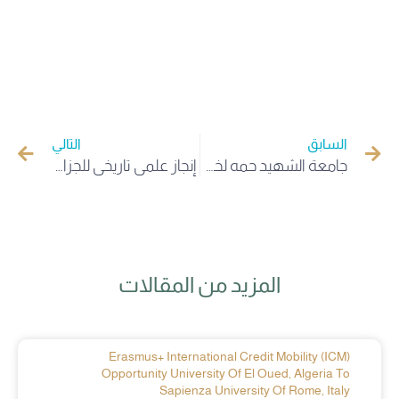
السابق
التالي
جامعة الشهيد حمه لخضر الوادي تشارك في الملتقى الحضوري الثامن للجامعات الحدودية (5+5) بمدينة القيروان بتونس.. والبروفيسور عمر فرحاتي يستعرض ريادة الجزائر واستراتيجيه وزارة التعليم العالي الجزائريه في “الإدارة الرقمية والذكاء الاصطناعي”
إنجاز علمي تاريخي للجزائر: جامعة الشهيد حمه لخضر الوادي ضمن أفضل 300 جامعة عالمياً في تصنيف “التايمز 2026”
المزيد من المقالات
Erasmus+ International Credit Mobility (ICM)
Opportunity University Of El Oued, Algeria To
Sapienza University Of Rome, Italy