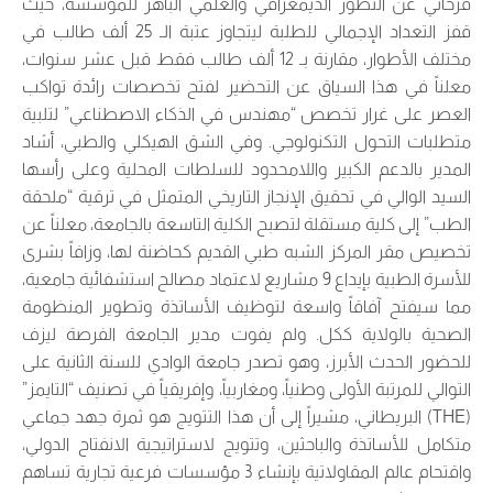
فرحاتي عن التطور الديمغرافي والعلمي الباهر للمؤسسة، حيث
قفز التعداد الإجمالي للطلبة ليتجاوز عتبة الـ 25 ألف طالب في
مختلف الأطوار، مقارنة بـ 12 ألف طالب فقط قبل عشر سنوات،
معلناً في هذا السياق عن التحضير لفتح تخصصات رائدة تواكب
العصر على غرار تخصص “مهندس في الذكاء الاصطناعي” لتلبية
متطلبات التحول التكنولوجي. وفي الشق الهيكلي والطبي، أشاد
المدير بالدعم الكبير واللامحدود للسلطات المحلية وعلى رأسها
السيد الوالي في تحقيق الإنجاز التاريخي المتمثل في ترقية “ملحقة
الطب” إلى كلية مستقلة لتصبح الكلية التاسعة بالجامعة، معلناً عن
تخصيص مقر المركز الشبه طبي القديم كحاضنة لها، وزافاً بشرى
للأسرة الطبية بإيداع 9 مشاريع لاعتماد مصالح استشفائية جامعية،
مما سيفتح آفاقاً واسعة لتوظيف الأساتذة وتطوير المنظومة
الصحية بالولاية ككل. ولم يفوت مدير الجامعة الفرصة ليزف
للحضور الحدث الأبرز، وهو تصدر جامعة الوادي للسنة الثانية على
التوالي للمرتبة الأولى وطنياً، ومغاربياً، وإفريقياً في تصنيف “التايمز”
(THE) البريطاني، مشيراً إلى أن هذا التتويج هو ثمرة جهد جماعي
متكامل للأساتذة والباحثين، وتتويج لاستراتيجية الانفتاح الدولي،
واقتحام عالم المقاولاتية بإنشاء 3 مؤسسات فرعية تجارية تساهم