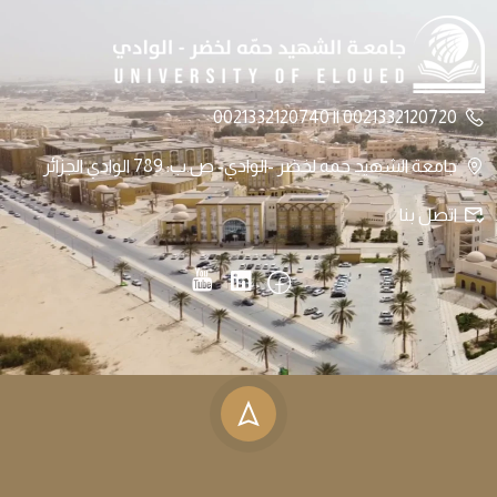
0021332120720 || 0021332120740
جامعة الشهيد حمه لخضر -الوادي- ص.ب: 789 الوادي الجزائر
اتصل بنا