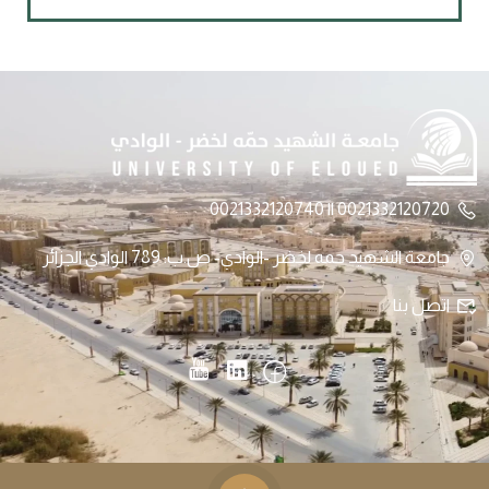
0021332120720 || 0021332120740
جامعة الشهيد حمه لخضر -الوادي- ص.ب: 789 الوادي الجزائر
اتصل بنا