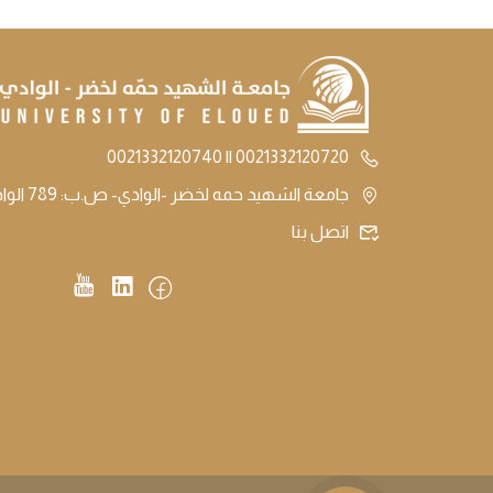
0021332120720 || 0021332120740
جامعة الشهيد حمه لخضر -الوادي- ص.ب: 789 الوادي الجزائر
اتصل بنا