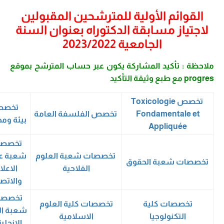
القوائم الأولية للمترشحين المقبولين
اجتياز مسابقة الدكتوراه بعنوان السنة
الجامعية 2023/2022
احظة : تأكيد المشاركة يكون عبر حساب المترشح بموقع
مع طبع وثيقة التأكيد
تخصص Toxicologie
تخصص
Fondamentale et
تخصص الفلسفة العامة
بيئة ومحيط
Appliquée
تخصصات
تخصصات شعبة العلوم
شعبة علوم
خصصات شعبة الحقوق
الفلاحية
الاعلام
والاتصال
تخصصات
تخصصات كلية
تخصصات كلية العلوم
شعبة اللغة
التكنولوجيا
الاسلامية
الانجليزية