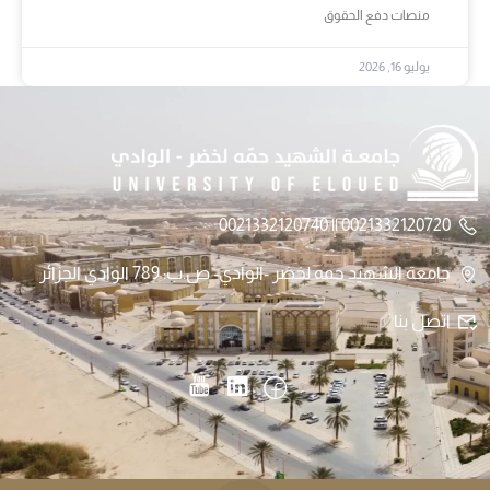
منصات دفع الحقوق
يوليو 16, 2026
0021332120720 || 0021332120740
جامعة الشهيد حمه لخضر -الوادي- ص.ب: 789 الوادي الجزائر
اتصل بنا