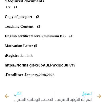
Required documents:
1) Cv
2) Copy of passport
3) Teaching Content
English certificate level (
minimum
B2)
4)
5) Motivation Letter
Registration link;
https://forms.gle/
x8bABLPwxiBcBuKY9
Deadline: J
anuary,20th,2023.
السابق
التالي
القوائم الأولية للمترشحين المقبولين لاجتياز مسابقة الدكتوراه بعنوان السنة الجامعية 2023/2022
الصحف الوطنية: النصر والجديد والتحرير والقائد نيوز تكتب عن اللقاء الجهوي بجامعة الوادي حول المؤسسات الفرعية الجامعية ذات الطابع الاقتصادي