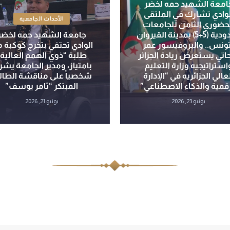
امعة الشهيد حمه لخضر
لوادي تشارك في الملتقى
الأحداث الجامعية
حضوري الثامن للجامعات
الحدودية (5+5) بمدينة القيروان
جامعة الشهيد حمه لخضر
ونس.. والبروفيسور عمر
الوادي تحتفي بتخرج كوكبة 
اتي يستعرض ريادة الجزائر
طلبة “ذوي الهمم العالية”
استراتيجيه وزارة التعليم
بامتياز، ومدير الجامعة يش
عالي الجزائريه في “الإدارة
شخصياً على مناقشة الطا
رقمية والذكاء الاصطناعي”
المبتكر “ثامر يوسف”
يونيو 23, 2026
يونيو 21, 2026