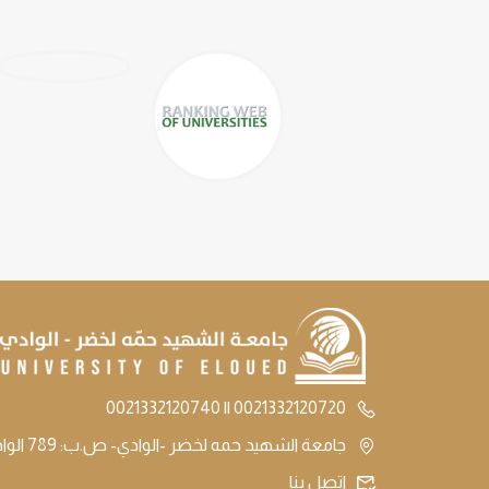
0021332120720 || 0021332120740
جامعة الشهيد حمه لخضر -الوادي- ص.ب: 789 الوادي الجزائر
اتصل بنا