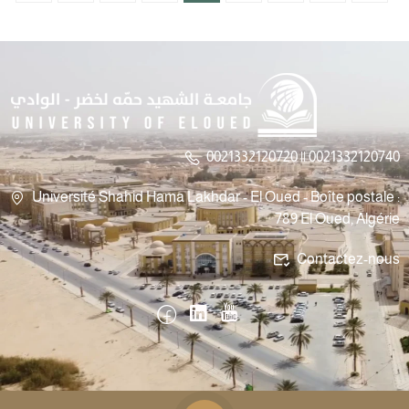
0021332120720 || 0021332120740
Université Shahid Hama Lakhdar - El Oued - Boîte postale :
789 El Oued, Algérie
Contactez-nous