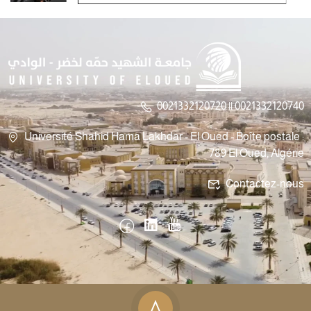
0021332120720 || 0021332120740
Université Shahid Hama Lakhdar - El Oued - Boîte postale :
789 El Oued, Algérie
Contactez-nous