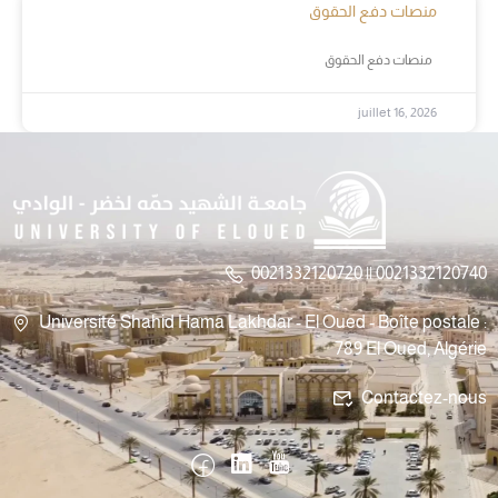
منصات دفع الحقوق
منصات دفع الحقوق
juillet 16, 2026
0021332120720 || 0021332120740
Université Shahid Hama Lakhdar - El Oued - Boîte postale :
789 El Oued, Algérie
Contactez-nous