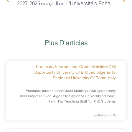
إعلان عن منحة بالفيتنام لسنة الجامعية 2026-2027
L'Université d’Echahid Hamma Lakhdar d'El-oued célèbre la remise des diplômes d'un groupe d'étudiants « aux besoins spéciaux » avec mention : le Recteur supervise personnellement la soutenance de l'étudiant innovateur «Youcef TAMER»
Plus D'articles
Erasmus+ International Credit Mobility (ICM)
Opportunity University Of El Oued, Algeria To
Sapienza University Of Rome, Italy
Erasmus+ International Credit Mobility (ICM) Opportunity
University of El Oued, Algeria to Sapienza University of Rome,
Italy For Teaching Staff For PhD Students
juillet 29, 2026