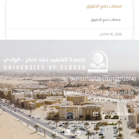
منصات دفع الحقوق
منصات دفع الحقوق
juillet 16, 2026
0021332120720 || 0021332120740
Université Shahid Hama Lakhdar - El Oued - Boîte postale :
789 El Oued, Algérie
Contactez-nous