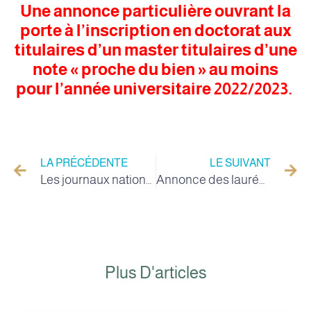
Une annonce particulière ouvrant la
porte à l’inscription en doctorat aux
titulaires d’un master titulaires d’une
note « proche du bien » au moins
pour l’année universitaire 2022/2023.
LA PRÉCÉDENTE
LE SUIVANT
Les journaux nationaux : Al-Khabar, Al-Jadeed, Al-Tahrir, Al-Wahat Al-Youm et Al-Qaed News écrivent que l'Université Al-Wadi est la première au niveau national à accorder un certificat d'étudiant 5 étoiles.
Annonce des lauréats du concours doctoral - Session de février 2023
Plus D'articles