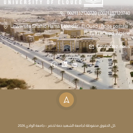
0021332120720 || 0021332120740
Université Shahid Hama Lakhdar - El Oued - Boîte postale :
789 El Oued, Algérie
Contactez-nous
كل الحقوق محفوظة لجامعة الشهيد حمة لخضر – جامعة الوادي 2026