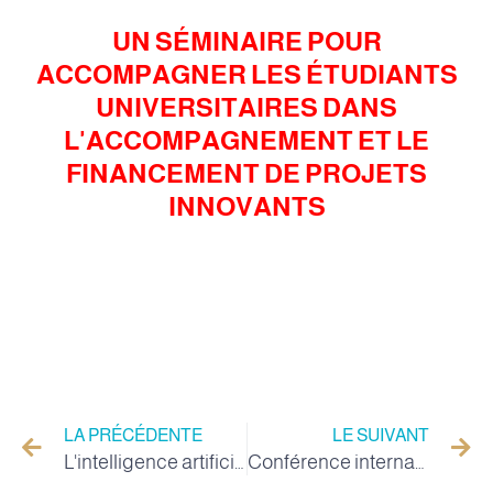
UN SÉMINAIRE POUR
ACCOMPAGNER LES ÉTUDIANTS
UNIVERSITAIRES DANS
L'ACCOMPAGNEMENT ET LE
FINANCEMENT DE PROJETS
INNOVANTS
LA PRÉCÉDENTE
LE SUIVANT
L'intelligence artificielle dans l'environnement technique, conférence du Dr Murad Bouaash à l'Université de la Vallée
Conférence internationale sur la valorisation des alternatives végétales et des terres dégradées et marginales (VPATDM, 2022) 11 mai 2022