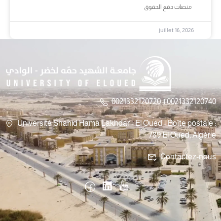
منصات دفع الحقوق
juillet 16, 2026
0021332120720 || 0021332120740
Université Shahid Hama Lakhdar - El Oued - Boîte postale :
789 El Oued, Algérie
Contactez-nous