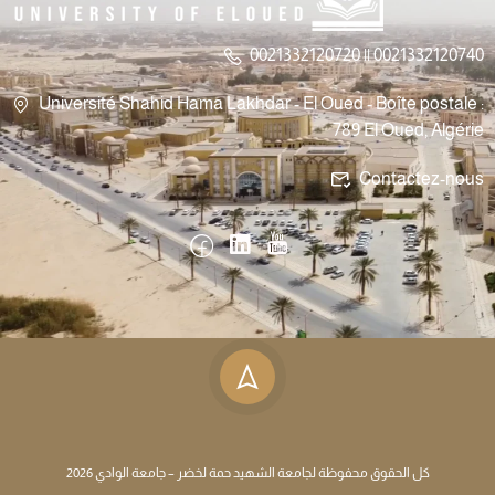
0021332120720 || 0021332120740
Université Shahid Hama Lakhdar - El Oued - Boîte postale :
789 El Oued, Algérie
Contactez-nous
كل الحقوق محفوظة لجامعة الشهيد حمة لخضر – جامعة الوادي 2026