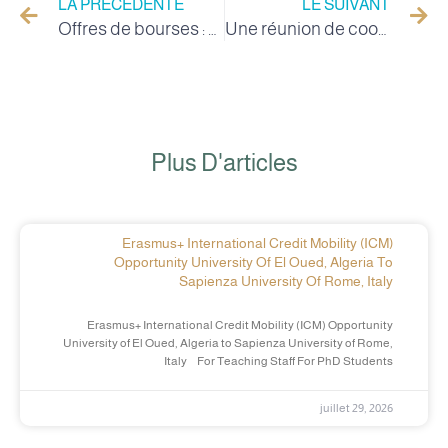
LA PRÉCÉDENTE
LE SUIVANT
Offres de bourses : En Afrique – Coimbra.
Une réunion de coordination entre la Cellule Centrale Médias et Communication et les cellules de communication des facultés de l'Université de la Vallée
Plus D'articles
Erasmus+ International Credit Mobility (ICM)
Opportunity University Of El Oued, Algeria To
Sapienza University Of Rome, Italy
Erasmus+ International Credit Mobility (ICM) Opportunity
University of El Oued, Algeria to Sapienza University of Rome,
Italy For Teaching Staff For PhD Students
juillet 29, 2026