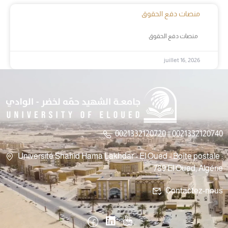
منصات دفع الحقوق
منصات دفع الحقوق
juillet 16, 2026
0021332120720 || 0021332120740
Université Shahid Hama Lakhdar - El Oued - Boîte postale :
789 El Oued, Algérie
Contactez-nous