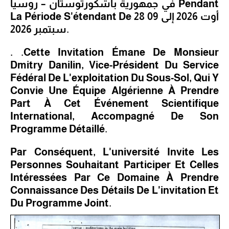
جمهورية باشكورتوستان – روسيا
في
Pendant
La Période S'étendant De
28 أوت 2026 إلى 09
سبتمبر 2026
.
.
.
Cette Invitation Émane De Monsieur
Dmitry Danilin, Vice-Président Du Service
Fédéral De L'exploitation Du Sous-Sol, Qui Y
Convie Une Équipe Algérienne À Prendre
Part À Cet Événement Scientifique
International, Accompagné De Son
Programme Détaillé.
Par Conséquent, L'université Invite Les
Personnes Souhaitant Participer Et Celles
Intéressées Par Ce Domaine À Prendre
Connaissance Des Détails De L'invitation Et
Du Programme Joint.