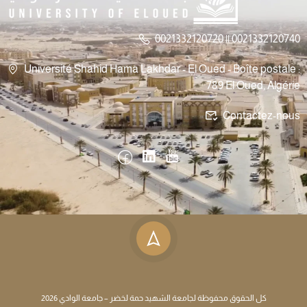
0021332120720 || 0021332120740
Université Shahid Hama Lakhdar - El Oued - Boîte postale :
789 El Oued, Algérie
Contactez-nous
كل الحقوق محفوظة لجامعة الشهيد حمة لخضر – جامعة الوادي 2026