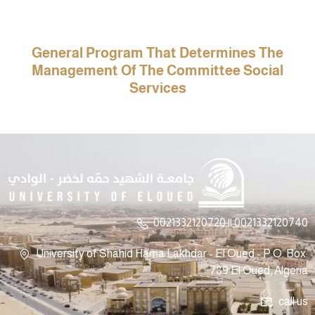
General Program That Determines The
Management Of The Committee
Social
Services
0021332120720 || 0021332120740
University of Shahid Hama Lakhdar - El Oued - P.O. Box:
789 El Oued, Algeria
call us