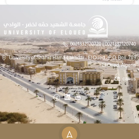
0021332120720 || 0021332120740
University of Shahid Hama Lakhdar - El Oued - P.O. Box: 789
El Oued, Algeria
call us