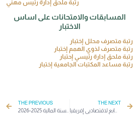
رتبة ملحق إدارة رئيس مهني
المسابقات والامتحانات على اساس
الاختبار
رتبة متصرف محلل إختبار
رتبة متصرف لذوي الهمم إختبار
رتبة ملحق إدارة رئيسي إحتبار
رتبة مساعد المكتبات الجامعية إختبار
THE PREVIOUS
THE NEXT
دعوة للمشاركة في المؤتمر السابع لاقتصاديي إفريقيا (CAE)
فتح باب الترشح لمشاريع التعاون التقني الجزائري – الياباني للسنة المالية 2025-2026