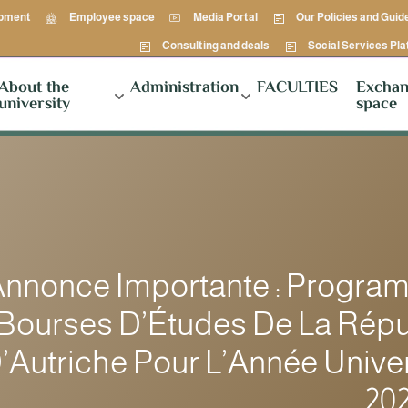
opment
Employee space
Media Portal
Our Policies and Guid
Consulting and deals
Social Services Pl
About the
Administration
FACULTIES
Exchan
university
space
Annonce Importante : Progra
Bourses D’Études De La Rép
’Autriche Pour L’Année Univer
20