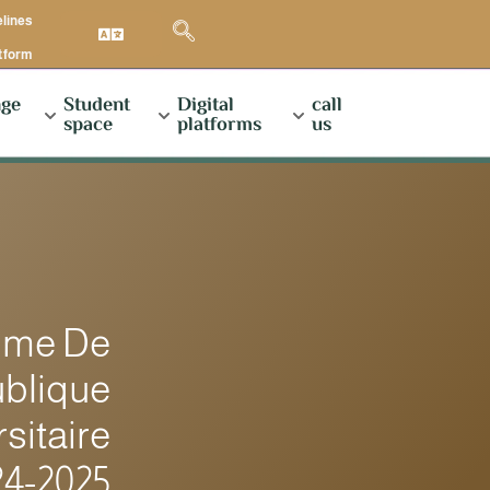
elines
atform
ge
Student
Digital
call
space
platforms
us
mme De
ublique
sitaire
24-2025