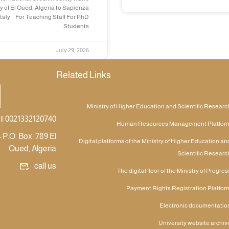
y of El Oued, Algeria to Sapienza
Italy For Teaching Staff For PhD
Students
July 29, 2026
Related Links
Ministry of Higher Education and Scientific Researc
|| 0021332120740
Human Resources Management Platfor
 P.O. Box: 789 El
Digital platforms of the Ministry of Higher Education an
Oued, Algeria
Scientific Researc
call us
The digital floor of the Ministry of Progres
Payment Rights Registration Platfor
Electronic documentatio
University website archiv