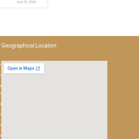
July 16, 2026
Geographical Location
h
m
d
h
s
m
n
e