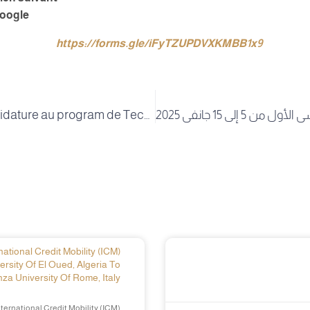
Google
https://forms.gle/iFyTZUPDVXKMBB1x9
(Apple à Candidature au program de Technique et Economique Collaboration (ITEC)
ational Credit Mobility (ICM)
ersity Of El Oued, Algeria To
za University Of Rome, Italy
ternational Credit Mobility (ICM)