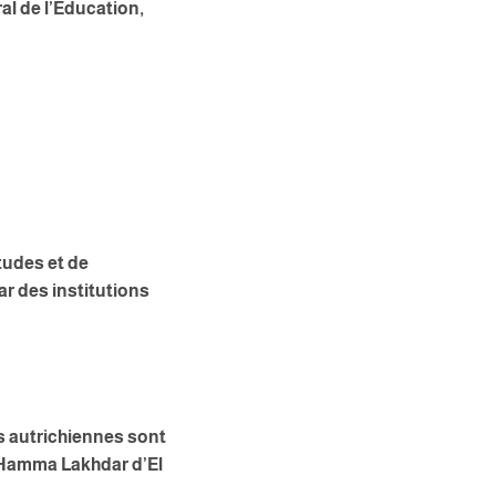
al de l’Éducation,
tudes et de
ar des institutions
és autrichiennes sont
d Hamma Lakhdar d’El