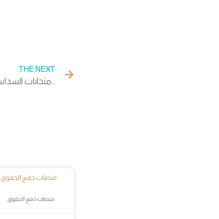
THE NEXT
مدير جامعة الوادي يعقد اجتماعا تنسيقيا للبيداغوجيا وانطلاق امتحانات السداسي الأول من 5 إلى 15 جانفي 2025
منصات دفع الحقوق
منصات دفع الحقوق