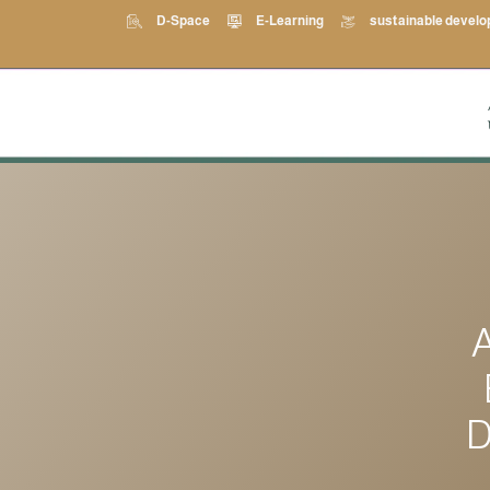
D-Space
E-Learning
sustainable devel
D