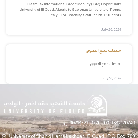
Erasmus+ International Credit Mobility (ICM) Opportunity
University of El Oued, Algeria to Sapienza University of Rome,
Italy For Teaching Staff For PhD Students
July 29, 2026
منصات دفع الحقوق
منصات دفع الحقوق
July 16, 2026
0021332120720 || 0021332120740
University of Shahid Hama Lakhdar - El Oued - P.O. Box: 789