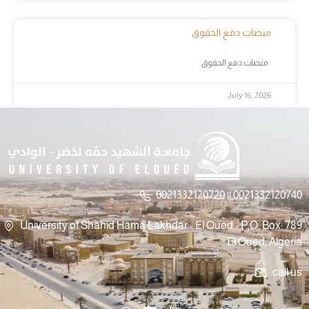
منصات دفع الحقوق
منصات دفع الحقوق
July 16, 2026
0021332120720 || 0021332120740
University of Shahid Hama Lakhdar - El Oued - P.O. Box: 789
El Oued, Algeria
call us