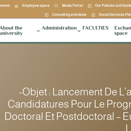
opment
Employee space
Media Portal
Our Policies and Guid
Consulting and deals
Social Services Pl
About the
Administration
FACULTIES
Exchan
university
space
-Objet : Lancement De L’
Candidatures Pour Le Pro
Doctoral Et Postdoctoral – 