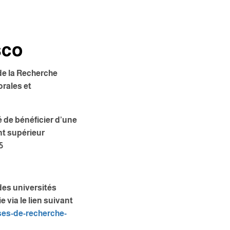
sco
de la Recherche
rales et
 de bénéficier d’une
nt supérieur
5
 des universités
 via le lien suivant
ses-de-
recherche-