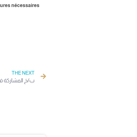
édures nécessaires
THE NEXT
ب/خ المشاركة في