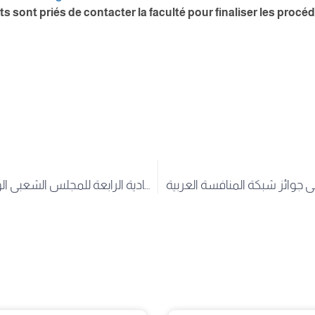
ts sont priés de contacter la faculté pour finaliser les proc
 جوائز شبكة المنافسة العربية
مدير جامعة الشهيد حمه لخضر الوادي يشارك في اشغال الدورة العادية الرابعة للمجلس الشعبي الولائي لسنة 2024