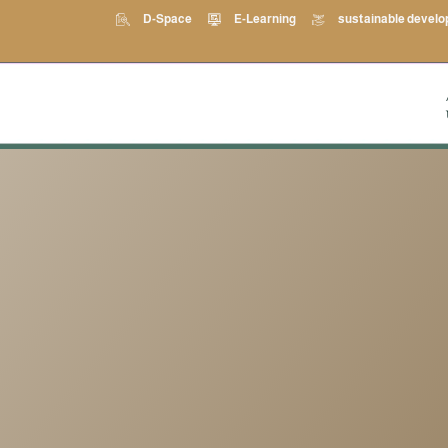
D-Space
E-Learning
sustainable devel