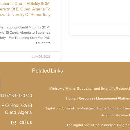
ational Credit Mobility (ICM)
ersity Of El Oued, Algeria To
za University Of Rome, Italy
ternational Credit Mobility (ICM)
y of El Oued, Algeria to Sapienza
Italy For Teaching Staff For PhD
Students
July 29, 2026
Related Links
Ministry of Higher Education and Scientific Researc
|| 0021332120740
Human Resources Management Platfor
 P.O. Box: 789 El
Digital platforms of the Ministry of Higher Education an
Oued, Algeria
Scientific Researc
call us
The digital floor of the Ministry of Progres