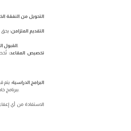
التحويل من النفقة الخ
التقديم المتزامن
:
يحق ل
قبول الطالب في المنحة يبقى معلقاً إلى حين ورود الرد من الجهات الأمنية المصرية.
القبول ا
تخصيص المقاعد
:
تُخ
البرامج الدراسية
:
يتم ق
ببرنامج خاص بمصروفات، يتوجب عليه سداد كافة الرسوم المقررة للطلبة الوافدين على نفقتهم الخاصة.