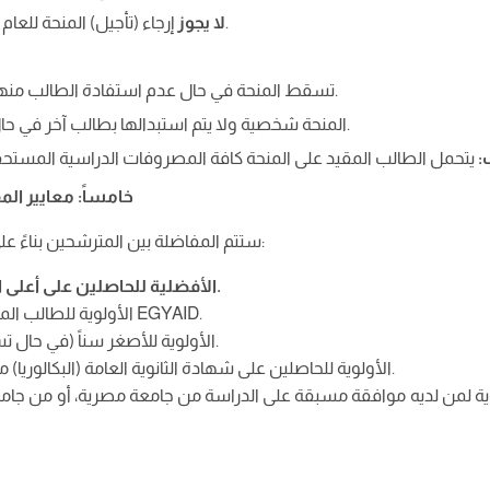
إرجاء (تأجيل) المنحة للعام الجامعي الذي يليه.
لا يجوز
تسقط المنحة في حال عدم استفادة الطالب منها في عام الترشيح.
المنحة شخصية ولا يتم استبدالها بطالب آخر في حال عدم استفادتها.
:
خامساً: معايير ال
ستتم المفاضلة بين المترشحين بناءً على المعايير التالية بالترتيب:
.
الأفضلية للحاصلين على أعلى ا
الأولوية للطالب المتقدم عبر منصة المنح EGYAID.
الأولوية للأصغر سناً (في حال تساوي المعايير الأخرى).
الأولوية للحاصلين على شهادة الثانوية العامة (البكالوريا) من بلدهم الأم (الجزائر).
ية لمن لديه موافقة مسبقة على الدراسة من جامعة مصرية، أو من جامع