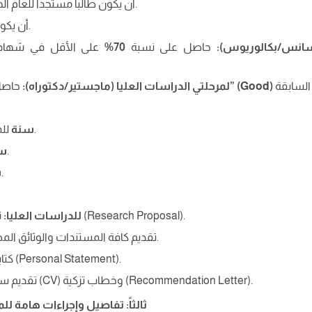
أن يكون طالباً مستجداً للعام الجامعي 2025-2026.
أن يكون متفوقاً أكاديمياً.
يسانس/بكالوريوس)
:
حاصل على نسبة
70%
على الأقل في شهادة ا
” (Good)
لمرحلتي الدراسات العليا (ماجستير/دكتوراه)
:
حاصل
للمرحلة الجامعية.
سنة
للماجستير.
س
للدكتوراه.
س
تقديم مقترح بحثي (Research Proposal).
للدراسات العليا
:
تقديم كافة المستندات والوثائق المطلوبة عبر المنصة.
كتابة خطاب شخصي (Personal Statement).
تقديم سيرة ذاتية تفصيلية (CV) وخطاب تزكية (Recommendation Letter).
ثالثاً: تفاصيل وإجراءات هامة ل