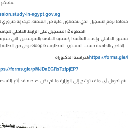
ملفكم من قبل الجانب المصري.
ssion.study-in-egypt.gov.eg
الخطوة 2: التسجيل على الرابط الداخلي للجامعة (لتسهيل التنسيق)
يق الداخلي وإعداد القائمة الإسمية الخاصة بالمترشحين التي سترسلها
يرجى من الطلبة التسجيل أيضاً عبر نموذج Google الخاص بالجامعة حسب المستوى المطلوب:
https://forms.gl
لدراسة الدكتوراه:
tps://forms.gle/pMJDaEGRsTzfpjEP7
تم تحويل أي ملف ترشح إلى الوزارة ما لم يكن صاحبه قد أتم التسج