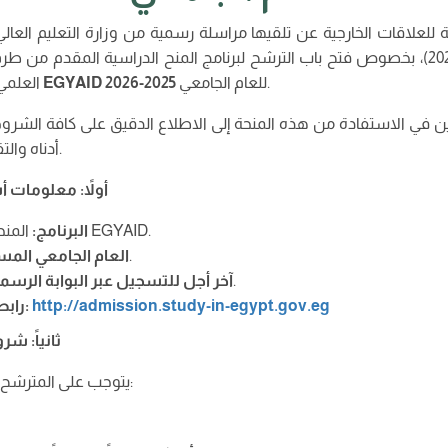
ة للعلاقات الخارجية عن تلقيها مراسلة رسمية من وزارة التعليم العال
1929 بتاريخ 30 جويلية 2025)، بخصوص فتح باب الترشح لبرنامج المنح الدراسية المقدم 
.
للعام الجامعي
2025-2026
EGYAID
العلمي بجمهورية مصر العربية
بين في الاستفادة من هذه المنحة إلى الاطلاع الدقيق على كافة الشر
أدناه والتقديم في الآجال المحددة.
أولاً: معلومات 
المنحة الدراسية المصرية EGYAID.
البرنامج
:
.
العام الجامعي الم
.
آخر أجل للتسجيل عبر البوابة الرسم
http://admission.study-in-egypt.gov.eg
:
رابط
ثانياً: ش
يتوجب على المترشح استيفاء الشروط التالية: