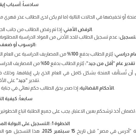
سادساً: أسباب إيق
إذا تم رفض الطالب من جانب الجهات الأمنية المختصة.
الرفض الأمني
:
لتسجيل
:
:
الرسوب أو ضعف ا
ام دراسي
:
يُلزم الطالب بدفع
100%
تقدير عام “أقل من جيد
“:
يُلزم الطالب بدفع
50%
أن تُستأنف المنحة بشكل كامل في العام الذي يلي إيقافها، وذلك 
على الأقل وقدم ما يثبت ذلك.
تقدير
“
جيد
“
إذا صدر بحق الطالب حكم نهائي في جناية أو جنحة مخلة بالشرف.
الأحكام القضائية
:
سابعاً: كيفية ال
:
لضمان أخذ ترشحكم بعين الاعتبار، يجب على جميع الطلبة اتباع الخطوتين 
الخطوة 1: التسجيل على البوابة المصرية الرسمية (إجباري)
ة “أدرس في مصر” قبل تاريخ
15
سبتمبر 2025
. هذا التسجيل هو ا