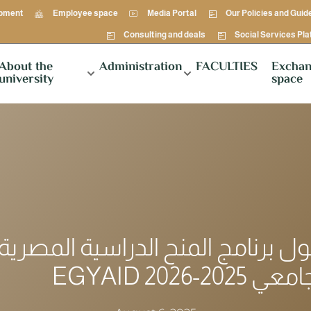
opment
Employee space
Media Portal
Our Policies and Guid
Consulting and deals
Social Services Pl
About the
Administration
FACULTIES
Exchan
university
space
ل برنامج المنح الدراسية المصرية
امعي 2025-2026