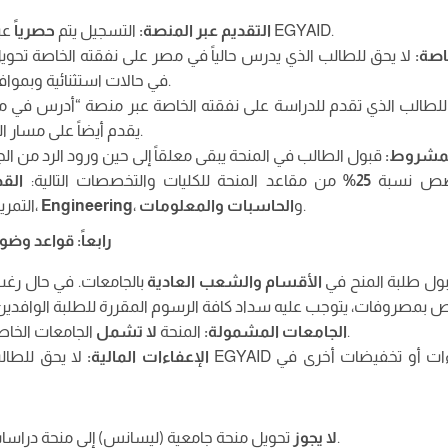
عبر بوابة المنح المصرية EGYAID.
التقديم عبر المنصة
:
التسجيل يتم
حصرياً
اصة
:
لا يحق للطالب الذي يدرس حالياً في مصر على نفقته الخاصة تحويل ت
في حالات استثنائية وبموافقة السلطة المختصة.
لطالب الذي تقدم للدراسة على نفقته الخاصة عبر منصة “أدرس في م
يقدم أيضاً على مسار المنح كمترشح مستجد.
لمشروط
:
صص نسبة
25%
من مقاعد المنحة للكليات والتخصصات التالية:
الق
.
، و
الحاسبات والمعلومات
Engineering
التمريض والعلاج الطبيعي)،
رابعاً: قواعد وضو
بول طلبة المنح في
الأقسام والشعب العادية
بالجامعات. في حال رغب
الجامعات الخاصة أو الأهلية في مصر.
الجامعات المشمولة
:
المنحة
لا تشمل
الإعفاءات المالية
:
لا يحق للطالب الحاصل على منحة D
تحويل منحة جامعية (ليسانس) إلى منحة دراسات عليا، أو العكس.
لا يجوز