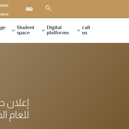
elines
atform
ge
Student
Digital
call
space
platforms
us
إعلان حو
EGYAID للعام الج