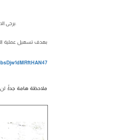
يرجى الاحتفاظ برقم التسجيل الذي تتحصلون عليه من المنصة، حيث إنه ضروري لمتابعة الملف.
بهدف تسهيل عملية التنس
e/ibsDjw1dMRftHAN47
ملاحظة هامة جداً
:
لن ي