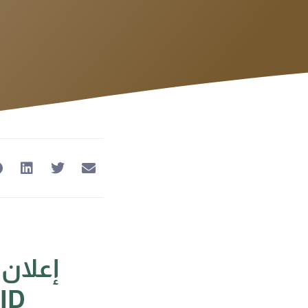
إعلان 
EGYAID لل