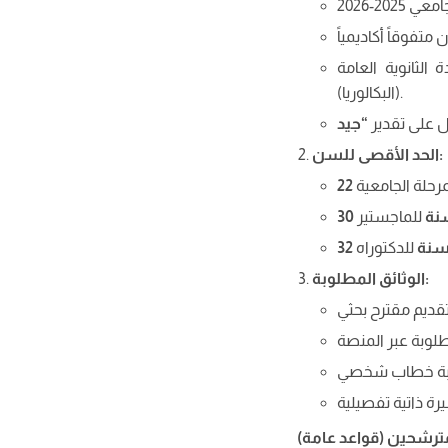
لثانوية العامة
(البكالوريا).
 على تقدير
“
جيد
:
الحد الأقصى للسن
22
نة
30
نة
32
:
الوثائق المطلوبة
لمترشحين (قواعد عامة)