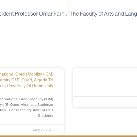
University President Professor Omar Farhati chairs a practical meeting with members of the University of Oued on the European project ESAGOV
ational Credit Mobility (ICM)
ersity Of El Oued, Algeria To
za University Of Rome, Italy
ternational Credit Mobility (ICM)
y of El Oued, Algeria to Sapienza
Italy For Teaching Staff For PhD
Students
July 29, 2026