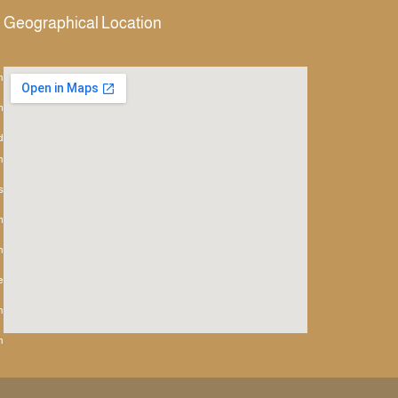
Geographical Location
h
m
d
h
s
m
n
e
h
h