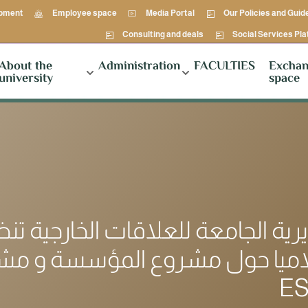
opment
Employee space
Media Portal
Our Policies and Guid
Consulting and deals
Social Services Pl
About the
Administration
FACULTIES
Exchan
university
space
لاميا حول مشروع المؤسسة و مش
E