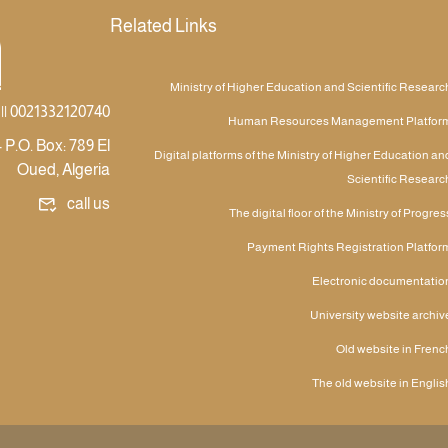
Related Links
Ministry of Higher Education and Scientific Researc
|| 0021332120740
Human Resources Management Platfor
 P.O. Box: 789 El
Digital platforms of the Ministry of Higher Education an
Oued, Algeria
Scientific Researc
call us
The digital floor of the Ministry of Progres
Payment Rights Registration Platfor
Electronic documentatio
University website archiv
Old website in Frenc
The old website in Englis