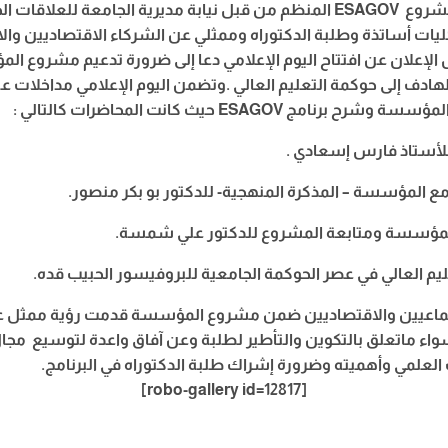
OV المنظم من قبل نيابة مديرية الجامعة للعلاقات الخارجية بحضور نواب
لكليات أساتذة وطلبة الدكتوراه وممثلي عن الشركاء الاقتصاديين وا
 الإعلان عن افتتاح اليوم الإعلامي دعا إلى ضرورة تدعيم مشروع 
 الهادف إلى حوكمة التعليم العالي
وتضمن اليوم الإعلامي مداخلات ع
أهداف وأبعاد مشروع المؤسسة وشرح برنامج
ة للأستاذ فارس إسعادي
ع المؤسسة – المذكرة المنهجية- للدكتور بو بكر منصور
لمؤسسة ومتابعة المشروع للدكتور علي شمسة
تماعيين والاقتصاديين ضمن مشروع المؤسسة قدمت رؤية ممثل عن 
اء ماتعلق بالتكوين والتأطير لطلبة وعن آفاق واعدة لتوسيع مجال
ث العلمي وأهميته وضرورة إشراك طلبة الدكتوراه في البرنامج
[robo-gallery id=12817]