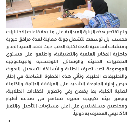
ولم تقتصر هذه الزيارة الميدانية على متابعة قاعات الاختبارات
فحسب، بل توسعت لتشمل جولة معاينة لعدة مرافق حيوية
ومنشآت أساسية تابعة لكلية الطب حيث تفقد السيد المدير
جاهزية المخابر العلمية والتطبيقية، واطلعوا على مستوى
التجهيزات الحديثة والوسائل اللوجستية والبيداغوجية
الموضوعة تحت تصرف الطلبة والأساتذة لتسهيل البحوث
والتطبيقات الطبية. وتأتي هذه الخطوة الشاملة في إطار
حرص إدارة الجامعة الشديد على المرافقة الدائمة والكاملة
لطلبة الكلية، بما يضمن رقي وتطوير الكفاءات الطلابية،
وتوفير بيئة تكوينية مميزة تساهم في صناعة أطباء
ومختصين مستقبليين على أعلى مستويات التأهيل والتميز
الأكاديمي المعترف به دولياً.