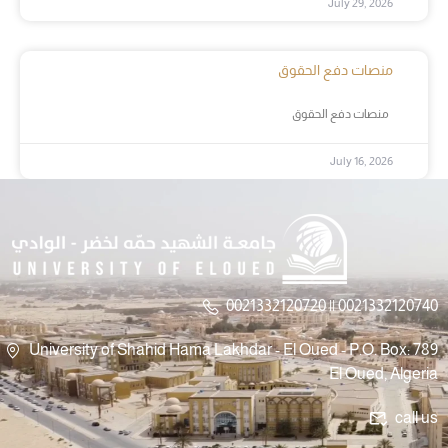
July 29, 2026
منصات دفع الحقوق
منصات دفع الحقوق
July 16, 2026
0021332120720 || 0021332120740
University of Shahid Hama Lakhdar - El Oued - P.O. Box: 789
El Oued, Algeria
call us