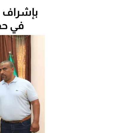
بإشراف ا
في حف