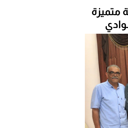
ة متميزة
وادي