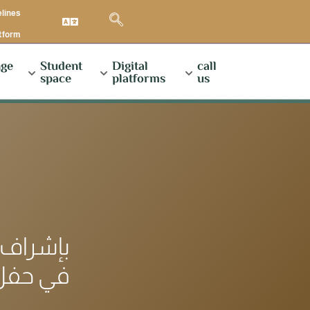
elines
atform
ge
Student
Digital
call
space
platforms
us
بإشراف ا
في حفل 