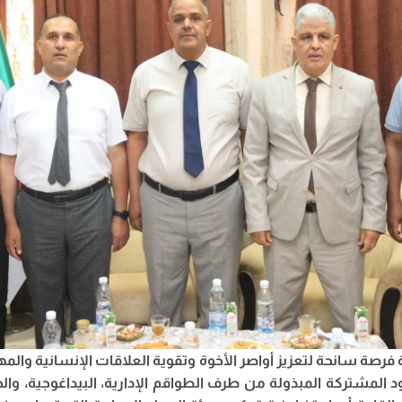
صة سانحة لتعزيز أواصر الأخوة وتقوية العلاقات الإنسانية والم
د المشتركة المبذولة من طرف الطواقم الإدارية، البيداغوجية، وا