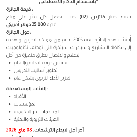
“
باستخدام الذكاء الاصطناعي
قيمة الجائزة :
سيتم اختيار
فائزين (02)
، حيث يتحصل كل فائز على مبلغ
.
قدره
25,000 دولار أمريكي
حول الجائزة:
أُنشئت هذه الجائزة سنة 2005 بدعم من مملكة البحرين، وتهدف
إلى مكافأة المشاريع والمبادرات المبتكرة التي توظف تكنولوجيات
الإعلام والاتصال بطرق متميزة من أجل:
تحسين جودة التعليم والتعلم
تطوير أساليب التدريس
تعزيز الأداء التربوي بشكل عام
:
الفئات المستهدفة
الأفراد
المؤسسات
المنظمات غير الحكومية
الهيئات التربوية والبحثية
آخر أجل لإيداع الترشحات
:
08 ماي 2026