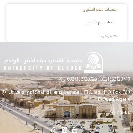
منصات دفع الحقوق
منصات دفع الحقوق
July 16, 2026
0021332120720 || 0021332120740
University of Shahid Hama Lakhdar - El Oued - P.O. Box: 789
El Oued, Algeria
call us