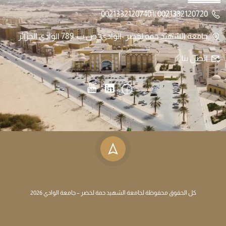
0021332120720 || 0021332120740
جامعة الشهيد حمه لخضر -الوادي- ص.ب: 789 الوادي الجزائر
اتصل بنا
كل الحقوق محفوظة لجامعة الشهيد حمة لخضر – جامعة الوادي 2026